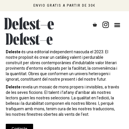
Ir
ENVIO GRATIS A PARTIR DE 30€
al
contenido
CART
0,00
€
Deleste
és una editorial independent nascuda el 2023. El
nostre propòsit és crear un catàleg valent i perdurable
construït per obres contemporànies d’indubtable valor literari
provinents d’entorns eclipsats per la facilitat, la conveniència i
la quantitat. Obres que conformen un univers heterogeni i
ignorat, constituent del nostre present i del nostre futur.
Deleste
revela un mosaic de mons propers i invisibles, a través
de les seves ficcions. El talent i l’afany d’arribar als nostres
lectors guien les nostres seleccions. La qualitat en l’edició, la
bellesa i la durabilitat componen els nostres llibres. I, perquè
trafiquem amb mons, tenim cura de les nostres traduccions,
les nostres finestres obertes als vents de l’est.
Contacte